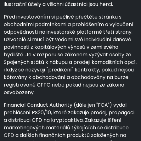
ilustrační účely a všichni účastníci jsou herci.
Před investováním si pečlivě přečtěte stránku s
obchodními podmínkami a prohlášením o vyloučení
odpovědnosti na investorské platformě třetí strany.
Uživatelé si musí být vědomi své individuální daňové
povinnosti z kapitálových výnosů v zemi svého
bydliště. Je v rozporu se zákonem vyzývat osoby ze
Spojených států k nákupu a prodeji komoditních opcí,
i když se nazývají "predikční" kontrakty, pokud nejsou
kótovány k obchodování a obchodovány na burze
registrované CFTC nebo pokud nejsou ze zákona
osvobozeny.
Financial Conduct Authority (dále jen "FCA") vydal
prohlášení PS20/10, které zakazuje prodej, propagaci
a distribuci CFD na kryptoaktiva. Zakazuje šíření
marketingových materiálů týkajících se distribuce
CFD a dalších finančních produktů založených na