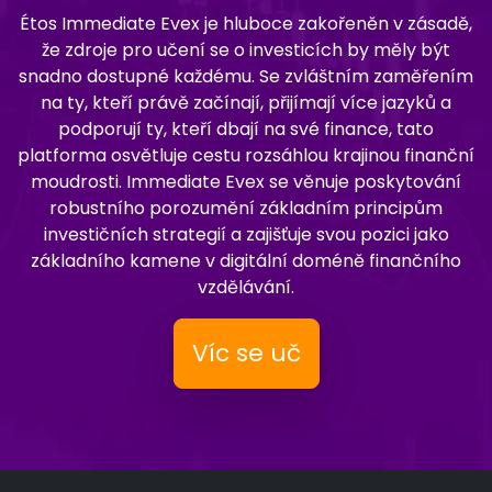
Étos Immediate Evex je hluboce zakořeněn v zásadě,
že zdroje pro učení se o investicích by měly být
snadno dostupné každému. Se zvláštním zaměřením
na ty, kteří právě začínají, přijímají více jazyků a
podporují ty, kteří dbají na své finance, tato
platforma osvětluje cestu rozsáhlou krajinou finanční
moudrosti. Immediate Evex se věnuje poskytování
robustního porozumění základním principům
investičních strategií a zajišťuje svou pozici jako
základního kamene v digitální doméně finančního
vzdělávání.
Víc se uč