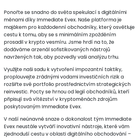
Ponořte se snadno do světa spekulací s digitálními
měnami díky Immediate Evex. Naše platforma je
majákem pro každodenní obchodníky, který osvětluje
cestu k tomu, aby se s minimálním zpožděním
prosadil v krypto vesmíru. Jsme hrdí na to, že
dodáváme arzenál sofistikovaných nástrojů
navržených tak, aby pozvedly vaši analýzu trhu.
Využijte naši sadu k vytvoření impozantní taktiky,
proplouvejte zrádnými vodami investičních rizik a
rozšiřte své portfolio prostřednictvím strategických
reinvestic. Pocty se hrnou od legií obchodníků, kteří
připisují svá vítězství v kryptoměnách zdrojům
poskytovaným Immediate Evex.
V naší neúnavné snaze o dokonalost tým Immediate
Evex neustále vytváří inovativní nástroje, které vám
zjednoduší cestu v oblasti digitálního obchodování –