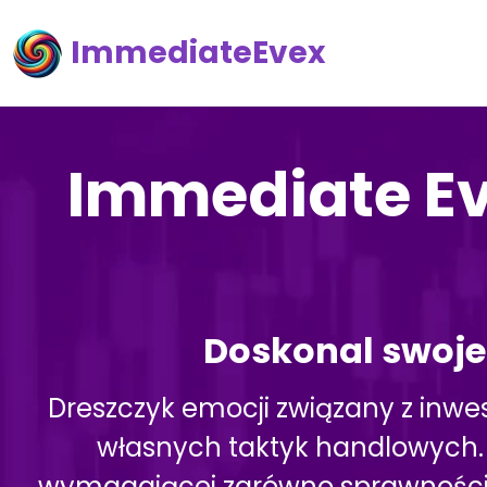
ImmediateEvex
Immediate Ev
Doskonal swoje
Dreszczyk emocji związany z inwe
własnych taktyk handlowych. Rz
wymagającej zarówno sprawności, ja