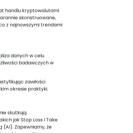
at handlu kryptowalutami
tarannie skonstruowane,
ąco z najnowszymi trendami
liza danych w celu
ożliwości badawczych w
styfikując zawiłości
im okresie praktyki.
ie skutkują
kich jak Stop Loss i Take
ą (AI). Zapewniamy, że