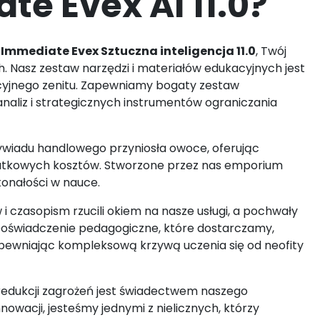
te Evex AI 11.0?
z
Immediate Evex Sztuczna inteligencja 11.0
, Twój
h. Nasz zestaw narzędzi i materiałów edukacyjnych jest
cyjnego zenitu. Zapewniamy bogaty zestaw
naliz i strategicznych instrumentów ograniczania
wiadu handlowego przyniosła owoce, oferując
datkowych kosztów. Stworzone przez nas emporium
konałości w nauce.
 czasopism rzucili okiem na nasze usługi, a pochwały
. Doświadczenie pedagogiczne, które dostarczamy,
apewniając kompleksową krzywą uczenia się od neofity
redukcji zagrożeń jest świadectwem naszego
wacji, jesteśmy jednymi z nielicznych, którzy