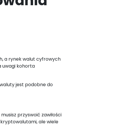
owania
h, a rynek walut cyfrowych
a uwagi kohorta
owaluty jest podobne do
musisz przyswoić zawiłości
kryptowalutami, ale wiele