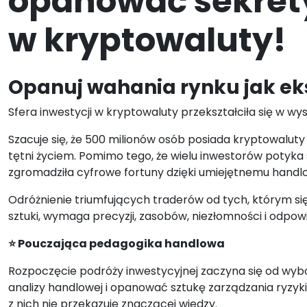
opanować sekret
w kryptowaluty!
Opanuj wahania rynku jak ek
Sfera inwestycji w kryptowaluty przekształciła się w 
Szacuje się, że 500 milionów osób posiada kryptowalut
tętni życiem. Pomimo tego, że wielu inwestorów potyk
zgromadziła cyfrowe fortuny dzięki umiejętnemu handlo
Odróżnienie triumfujących traderów od tych, którym si
sztuki, wymaga precyzji, zasobów, niezłomności i odpow
⭐ Pouczająca pedagogika handlowa
Rozpoczęcie podróży inwestycyjnej zaczyna się od wybo
analizy handlowej i opanować sztukę zarządzania ryzyk
z nich nie przekazuje znaczącej wiedzy.