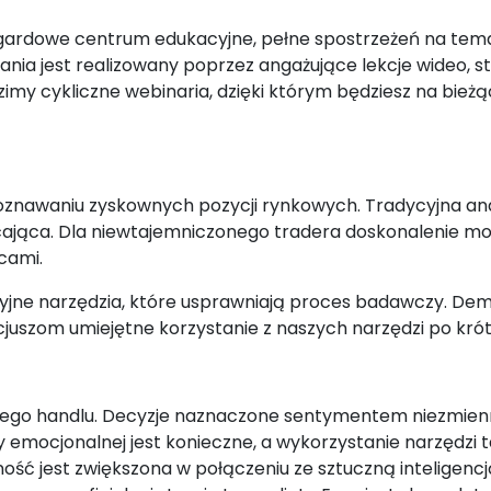
gardowe centrum edukacyjne, pełne spostrzeżeń na tem
nia jest realizowany poprzez angażujące lekcje wideo, s
my cykliczne webinaria, dzięki którym będziesz na bież
oznawaniu zyskownych pozycji rynkowych. Tradycyjna ana
cająca. Dla niewtajemniczonego tradera doskonalenie m
cami.
yjne narzędzia, które usprawniają proces badawczy. Demi
uszom umiejętne korzystanie z naszych narzędzi po krótk
ego handlu. Decyzje naznaczone sentymentem niezmienn
mocjonalnej jest konieczne, a wykorzystanie narzędzi ta
ość jest zwiększona w połączeniu ze sztuczną inteligencj