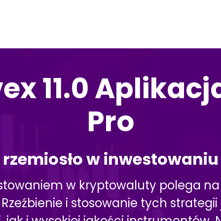
ex 11.0 Aplikacj
Pro
 rzemiosło w inwestowaniu
stowaniem w kryptowaluty polega na 
eźbienie i stosowanie tych strategii 
k i wysokiej jakości instrumentów. N