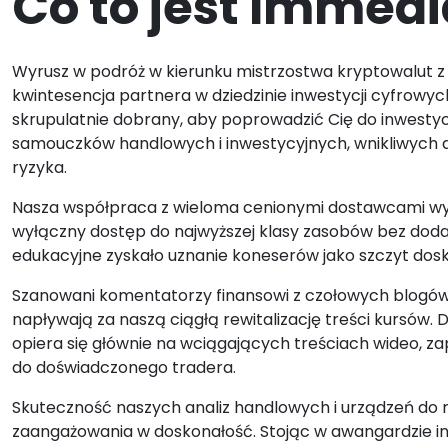
Co to jest Immedia
Wyrusz w podróż w kierunku mistrzostwa kryptowalut 
kwintesencja partnera w dziedzinie inwestycji cyfrowyc
skrupulatnie dobrany, aby poprowadzić Cię do inwesty
samouczków handlowych i inwestycyjnych, wnikliwych a
ryzyka.
Nasza współpraca z wieloma cenionymi dostawcami wy
wyłączny dostęp do najwyższej klasy zasobów bez do
edukacyjne zyskało uznanie koneserów jako szczyt dos
Szanowani komentatorzy finansowi z czołowych blogów i
napływają za naszą ciągłą rewitalizację treści kursów
opiera się głównie na wciągających treściach wideo, z
do doświadczonego tradera.
Skuteczność naszych analiz handlowych i urządzeń do 
zaangażowania w doskonałość. Stojąc w awangardzie inno