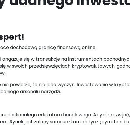
y udanego inwest
spert!
wysoce dochodową granicę finansową online.
y i angażuje się w transakcje na instrumentach pochodnyc
a się w swoich przedsięwzięciach kryptowalutowych, godn
wi.
ę nie powiodło, to nie lada wyczyn. Inwestowanie w krypt
iedniego arsenału narzędzi.
ru doskonałego edukatora handlowego. Aby się rozwijać, 
iem. Rynek jest zalany samouczkami dotyczącymi handlu 