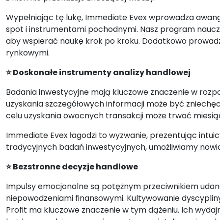
Wypełniając tę lukę, Immediate Evex wprowadza awan
spot i instrumentami pochodnymi. Nasz program naucza
aby wspierać naukę krok po kroku. Dodatkowo prowadzi
rynkowymi.
⭐ Doskonałe instrumenty analizy handlowej
Badania inwestycyjne mają kluczowe znaczenie w rozp
uzyskania szczegółowych informacji może być zniechę
celu uzyskania owocnych transakcji może trwać miesią
Immediate Evex łagodzi to wyzwanie, prezentując intuic
tradycyjnych badań inwestycyjnych, umożliwiamy nowicj
⭐ Bezstronne decyzje handlowe
Impulsy emocjonalne są potężnym przeciwnikiem udan
niepowodzeniami finansowymi. Kultywowanie dyscypliny e
Profit ma kluczowe znaczenie w tym dążeniu. Ich wydajn